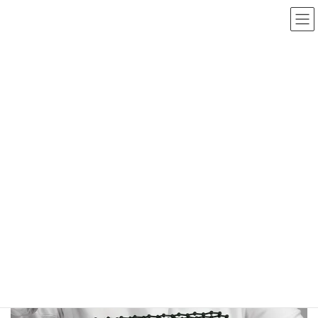
コ
ナ
ン
ビ
テ
ゲ
ン
ー
ツ
シ
へ
ョ
ス
ン
キ
に
ッ
移
Previous
Next
プ
動